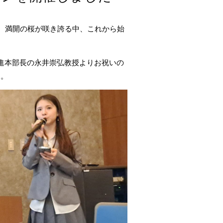
た。満開の桜が咲き誇る中、これから始
進本部長の永井崇弘教授よりお祝いの
た。