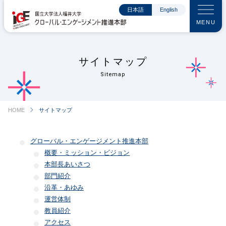
日本語
English
MENU
サイトマップ
Sitemap
chevron_right
HOME
サイトマップ
グローバル・エンゲージメント推進本部
概要・ミッション・ビジョン
本部長あいさつ
部門紹介
沿革・あゆみ
運営体制
教員紹介
アクセス