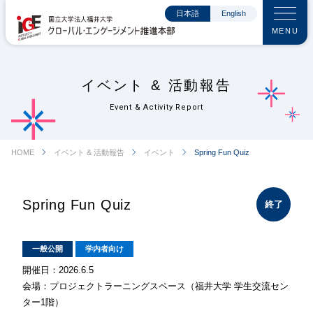
日本語
English
MENU
イベント & 活動報告
Event & Activity Report
chevron_right
chevron_right
chevron_right
HOME
イベント & 活動報告
イベント
Spring Fun Quiz
Spring Fun Quiz
終了
一般公開
学内者向け
開催日：2026.6.5
会場：プロジェクトラーニングスペース（福井大学 学生交流セン
ター1階）